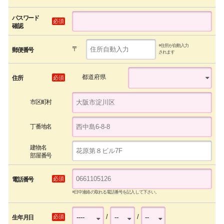
パスワード
必須
確認
※住所が自動入力
〒
郵便番号
されます
都道府県
必須
住所
市区町村
丁番地名
建物名
部屋番号
必須
電話番号
※日中連絡の取れる電話番号を記入して下さい。
/
/
必須
生年月日