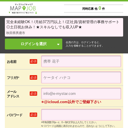
0
同時応募 他
件
完全未経験OK！/月給37万円以上！/正社員/資材管理の事務サポート
◎土日祝お休み！★スキルなしでも収入UP★
秋田県男鹿市
会員の方は、ログインすると、
ログインを選択
入力を省略することができます。
必須
お名前
必須
フリガナ
メール
必須
アドレス
※@icloud.com以外でご登録下さい
必須
パスワード
※半角英数字(a～z、0～9)4文字以上入力してください。
※パスワードは画面に表示されませんので、忘れないようにして下さい。