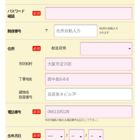
パスワード
必須
確認
※住所が自動入力
〒
郵便番号
されます
都道府県
必須
住所
市区町村
丁番地名
建物名
部屋番号
必須
電話番号
※日中連絡の取れる電話番号を記入して下さい。
/
/
必須
生年月日