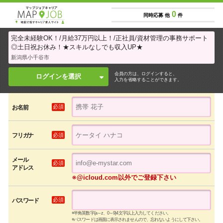
0
同時応募 他
件
完全未経験OK！/月給37万円以上！/正社員/資材管理の事務サポート
◎土日祝お休み！★スキルなしでも収入UP★
新潟県小千谷市
会員の方は、ログインすると、
ログインを選択
入力を省略することができます。
必須
お名前
必須
フリガナ
メール
必須
アドレス
※@icloud.com以外でご登録下さい
必須
パスワード
※半角英数字(a～z、0～9)4文字以上入力してください。
※パスワードは画面に表示されませんので、忘れないようにして下さい。