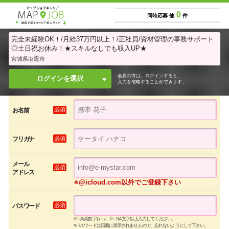
0
同時応募 他
件
完全未経験OK！/月給37万円以上！/正社員/資材管理の事務サポート
◎土日祝お休み！★スキルなしでも収入UP★
宮城県塩竈市
会員の方は、ログインすると、
ログインを選択
入力を省略することができます。
必須
お名前
必須
フリガナ
メール
必須
アドレス
※@icloud.com以外でご登録下さい
必須
パスワード
※半角英数字(a～z、0～9)4文字以上入力してください。
※パスワードは画面に表示されませんので、忘れないようにして下さい。