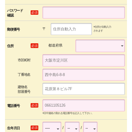
パスワード
必須
確認
※住所が自動入力
〒
郵便番号
されます
都道府県
必須
住所
市区町村
丁番地名
建物名
部屋番号
必須
電話番号
※日中連絡の取れる電話番号を記入して下さい。
/
/
必須
生年月日