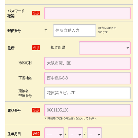
パスワード
必須
確認
※住所が自動入力
〒
郵便番号
されます
都道府県
必須
住所
市区町村
丁番地名
建物名
部屋番号
必須
電話番号
※日中連絡の取れる電話番号を記入して下さい。
/
/
必須
生年月日