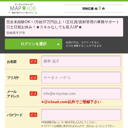
0
同時応募 他
件
完全未経験OK！/月給37万円以上！/正社員/資材管理の事務サポート
◎土日祝お休み！★スキルなしでも収入UP★
長崎県平戸市
会員の方は、ログインすると、
ログインを選択
入力を省略することができます。
必須
お名前
必須
フリガナ
メール
必須
アドレス
※@icloud.com以外でご登録下さい
必須
パスワード
※半角英数字(a～z、0～9)4文字以上入力してください。
※パスワードは画面に表示されませんので、忘れないようにして下さい。