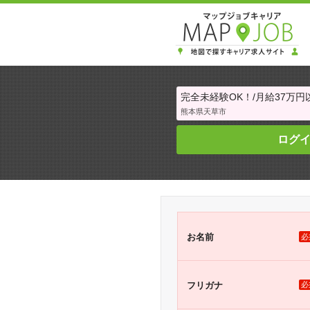
完全未経験OK！/月給37万
熊本県天草市
ログ
お名前
必
フリガナ
必