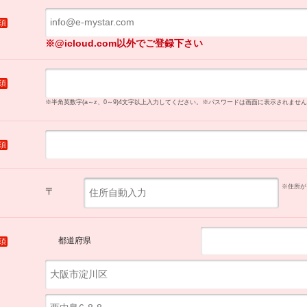
須
※@icloud.com以外でご登録下さい
須
※半角英数字(a～z、0～9)4文字以上入力してください。
※パスワードは画面に表示されません
須
※住所が
〒
都道府県
須