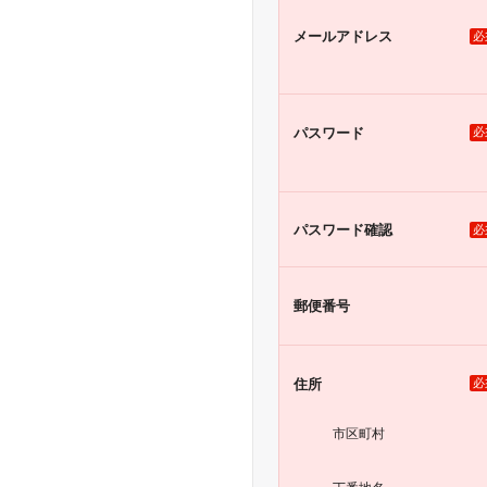
メール
アドレス
必
パスワード
必
パスワード
確認
必
郵便番号
住所
必
市区町村