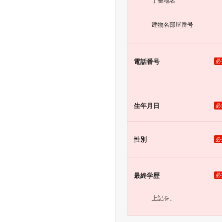
丁番地名
建物名
部屋番号
電話番号
必
生年月日
必
性別
必
最終学歴
必
上記を、