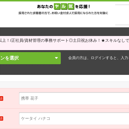
円以上！/正社員/資材管理の事務サポート◎土日祝お休み！★スキルなしで
会員の方は、ログインすると、
入力
インを選択
須
須