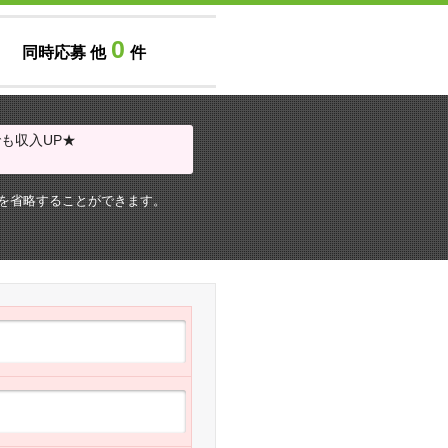
0
同時応募 他
件
も収入UP★
を省略することができます。