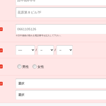
須
※日中連絡の取れる電話番号を記入して下さい。
/
/
須
男性
女性
須
須