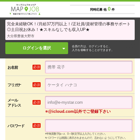
0
同時応募 他
件
完全未経験OK！/月給37万円以上！/正社員/資材管理の事務サポート
◎土日祝お休み！★スキルなしでも収入UP★
大分県豊後大野市
会員の方は、ログインすると、
ログインを選択
入力を省略することができます。
必須
お名前
必須
フリガナ
メール
必須
アドレス
※@icloud.com以外でご登録下さい
必須
パスワード
※半角英数字(a～z、0～9)4文字以上入力してください。
※パスワードは画面に表示されませんので、忘れないようにして下さい。