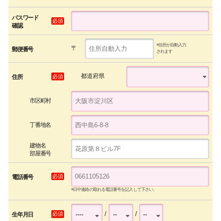
パスワード
必須
確認
※住所が自動入力
〒
郵便番号
されます
都道府県
必須
住所
市区町村
丁番地名
建物名
部屋番号
必須
電話番号
※日中連絡の取れる電話番号を記入して下さい。
/
/
必須
生年月日