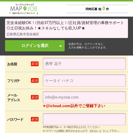
0
同時応募 他
件
完全未経験OK！/月給37万円以上！/正社員/資材管理の事務サポート
◎土日祝お休み！★スキルなしでも収入UP★
広島県広島市安佐南区
会員の方は、ログインすると、
ログインを選択
入力を省略することができます。
必須
お名前
必須
フリガナ
メール
必須
アドレス
※@icloud.com以外でご登録下さい
必須
パスワード
※半角英数字(a～z、0～9)4文字以上入力してください。
※パスワードは画面に表示されませんので、忘れないようにして下さい。