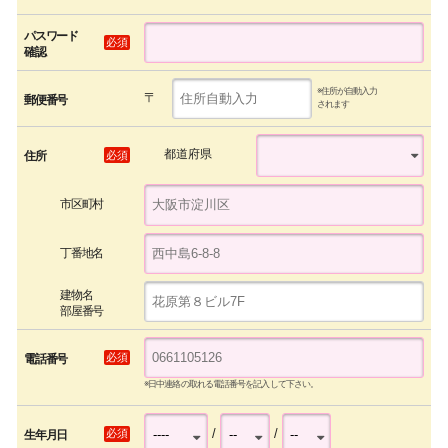
パスワード
必須
確認
※住所が自動入力
〒
郵便番号
されます
都道府県
必須
住所
市区町村
丁番地名
建物名
部屋番号
必須
電話番号
※日中連絡の取れる電話番号を記入して下さい。
/
/
必須
生年月日