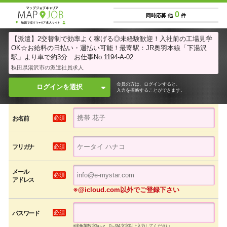
0
同時応募 他
件
【派遣】2交替制で効率よく稼げる◎未経験歓迎！入社前の工場見学
OK☆お給料の日払い・週払い可能！最寄駅：JR奥羽本線「下湯沢
駅」より車で約3分 お仕事No.1194-A-02
秋田県湯沢市の派遣社員求人
会員の方は、ログインすると、
ログインを選択
入力を省略することができます。
必須
お名前
必須
フリガナ
メール
必須
アドレス
※@icloud.com以外でご登録下さい
必須
パスワード
※半角英数字(a～z、0～9)4文字以上入力してください。