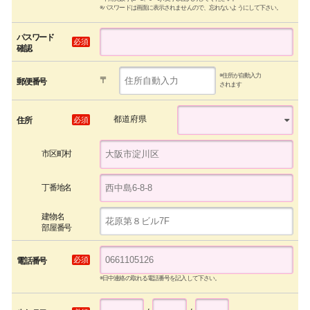
※パスワードは画面に表示されませんので、忘れないようにして下さい。
パスワード
必須
確認
※住所が自動入力
〒
郵便番号
されます
都道府県
必須
住所
市区町村
丁番地名
建物名
部屋番号
必須
電話番号
※日中連絡の取れる電話番号を記入して下さい。