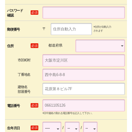
パスワード
必須
確認
※住所が自動入力
〒
郵便番号
されます
都道府県
必須
住所
市区町村
丁番地名
建物名
部屋番号
必須
電話番号
※日中連絡の取れる電話番号を記入して下さい。
/
/
必須
生年月日