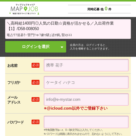
0
同時応募 他
件
＼高時給1400円◎人気の日勤☆資格が活かせる／入出荷作業
【1】/D58-008050
菴占ｳ?逵碁ｳ･譬門ｸゅ?豢ｾ驕｣遉ｾ蜩｡豎ゆｺｺ
会員の方は、ログインすると、
ログインを選択
入力を省略することができます。
必須
お名前
必須
フリガナ
メール
必須
アドレス
※@icloud.com以外でご登録下さい
必須
パスワード
※半角英数字(a～z、0～9)4文字以上入力してください。
※パスワードは画面に表示されませんので、忘れないようにして下さい。