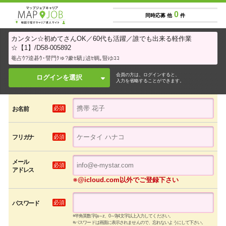
0
同時応募 他
件
カンタン☆初めてさんOK／60代も活躍／誰でも出来る軽作業
☆【1】/D58-005892
菴占ｳ?逵碁ｳ･譬門ｸゅ?豢ｾ驕｣遉ｾ蜩｡豎ゆｺｺ
会員の方は、ログインすると、
ログインを選択
入力を省略することができます。
必須
お名前
必須
フリガナ
メール
必須
アドレス
※@icloud.com以外でご登録下さい
必須
パスワード
※半角英数字(a～z、0～9)4文字以上入力してください。
※パスワードは画面に表示されませんので、忘れないようにして下さい。