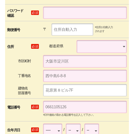
パスワード
必須
確認
※住所が自動入力
〒
郵便番号
されます
都道府県
必須
住所
市区町村
丁番地名
建物名
部屋番号
必須
電話番号
※日中連絡の取れる電話番号を記入して下さい。
/
/
必須
生年月日