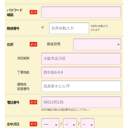
パスワード
必須
確認
※住所が自動入力
〒
郵便番号
されます
都道府県
必須
住所
市区町村
丁番地名
建物名
部屋番号
必須
電話番号
※日中連絡の取れる電話番号を記入して下さい。
/
/
必須
生年月日