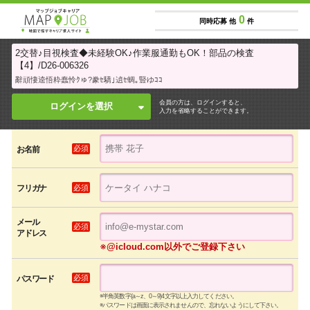
0
同時応募 他
件
2交替♪目視検査◆未経験OK♪作業服通勤もOK！部品の検査
【4】/D26-006326
辭頑悽逵悟粋蠢怜ｸゅ?豢ｾ驕｣遉ｾ蜩｡豎ゆｺｺ
会員の方は、ログインすると、
ログインを選択
入力を省略することができます。
必須
お名前
必須
フリガナ
メール
必須
アドレス
※@icloud.com以外でご登録下さい
必須
パスワード
※半角英数字(a～z、0～9)4文字以上入力してください。
※パスワードは画面に表示されませんので、忘れないようにして下さい。