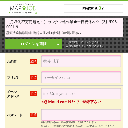
0
同時応募 他
件
【月収例27万円超え！】カンタン軽作業◆土日祝休み☆【3】/D26-
005119
辭頑悽逵檎脂蜷埼Γ蜊鈴未逕ｺ縺ｮ豢ｾ驕｣遉ｾ蜩｡豎ゆｺｺ
会員の方は、ログインすると、
ログインを選択
入力を省略することができます。
必須
お名前
必須
フリガナ
メール
必須
アドレス
※@icloud.com以外でご登録下さい
必須
パスワード
※半角英数字(a～z、0～9)4文字以上入力してください。
※パスワードは画面に表示されませんので、忘れないようにして下さい。