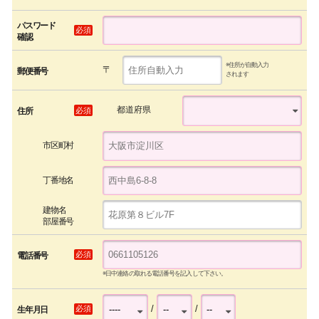
パスワード
必須
確認
※住所が自動入力
〒
郵便番号
されます
都道府県
必須
住所
市区町村
丁番地名
建物名
部屋番号
必須
電話番号
※日中連絡の取れる電話番号を記入して下さい。
/
/
必須
生年月日