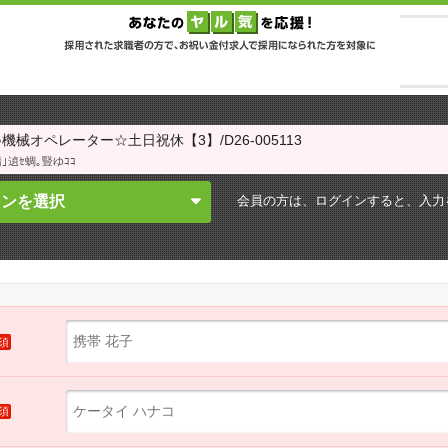
械オペレーター☆土日祝休【3】/D26-005113
｣遉ｾ蜩｡豎ゆｺｺ
会員の方は、ログインすると、
入力
インを選択
須
須