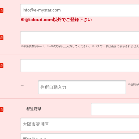
須
※@icloud.com以外でご登録下さい
須
※半角英数字(a～z、0～9)4文字以上入力してください。
※パスワードは画面に表示されません
須
※住所が
〒
都道府県
須