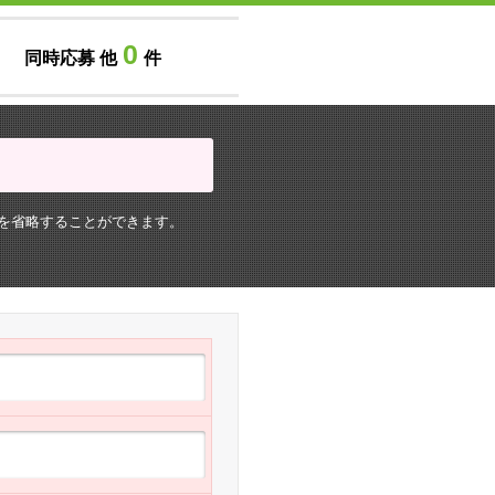
0
同時応募 他
件
を省略することができます。