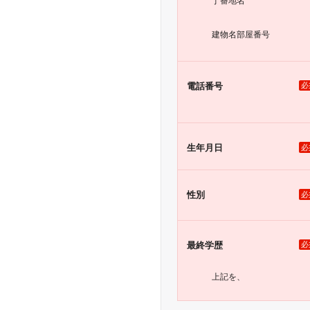
丁番地名
建物名
部屋番号
電話番号
必
生年月日
必
性別
必
最終学歴
必
上記を、