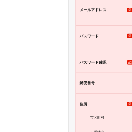
メール
アドレス
必
パスワード
必
パスワード
確認
必
郵便番号
住所
必
市区町村