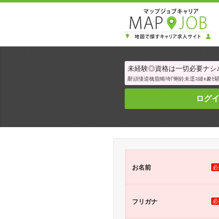
未経験◎資格は一切必要ナシ♪機
辭頑悽逵檎脂蜷埼Γ蜊鈴未逕ｺ縺ｮ豢ｾ驕
ログ
お名前
必
フリガナ
必