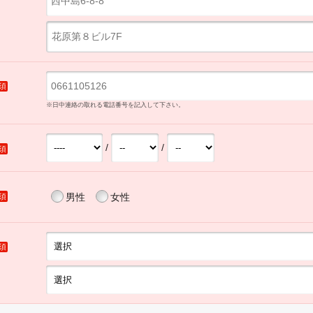
須
※日中連絡の取れる電話番号を記入して下さい。
/
/
須
男性
女性
須
須