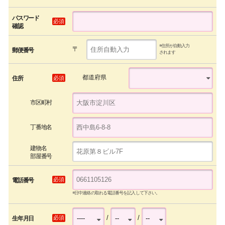
パスワード
必須
確認
※住所が自動入力
〒
郵便番号
されます
都道府県
必須
住所
市区町村
丁番地名
建物名
部屋番号
必須
電話番号
※日中連絡の取れる電話番号を記入して下さい。
/
/
必須
生年月日