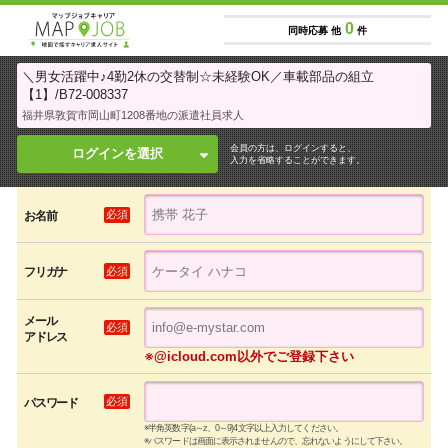
0
同時応募 他
件
＼男女活躍中♪4勤2休の交替制☆未経験OK／車載部品の組立
【1】/B72-008337
福井県敦賀市岡山町1208番地の派遣社員求人
会員の方は、ログインすると、
ログインを選択
入力を省略することができます。
必須
お名前
必須
フリガナ
メール
必須
アドレス
※@icloud.com以外でご登録下さい
必須
パスワード
※半角英数字(a～z、0～9)4文字以上入力してください。
※パスワードは画面に表示されませんので、忘れないようにして下さい。