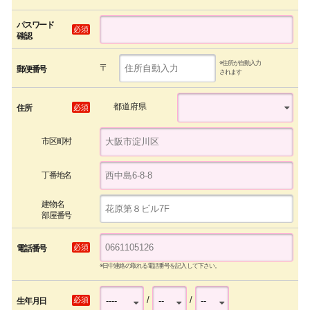
パスワード
必須
確認
※住所が自動入力
〒
郵便番号
されます
都道府県
必須
住所
市区町村
丁番地名
建物名
部屋番号
必須
電話番号
※日中連絡の取れる電話番号を記入して下さい。
/
/
必須
生年月日