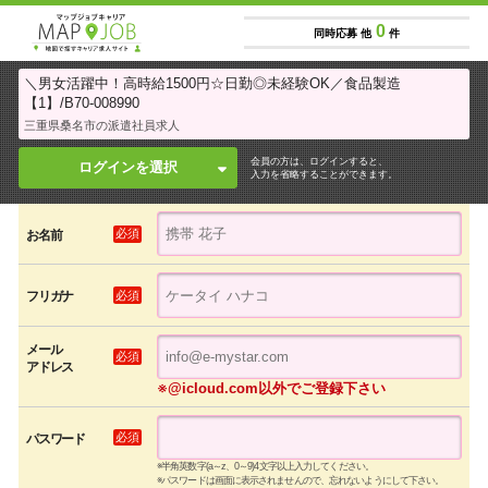
0
同時応募 他
件
＼男女活躍中！高時給1500円☆日勤◎未経験OK／食品製造
【1】/B70-008990
三重県桑名市の派遣社員求人
会員の方は、ログインすると、
ログインを選択
入力を省略することができます。
必須
お名前
必須
フリガナ
メール
必須
アドレス
※@icloud.com以外でご登録下さい
必須
パスワード
※半角英数字(a～z、0～9)4文字以上入力してください。
※パスワードは画面に表示されませんので、忘れないようにして下さい。