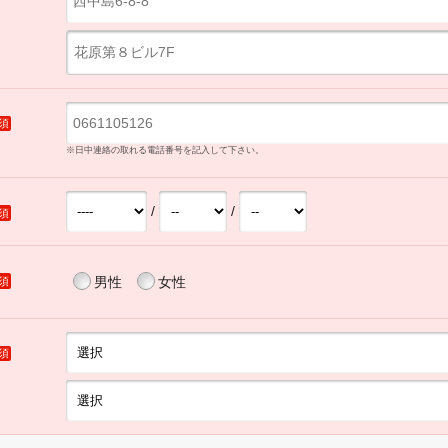
須
※日中連絡の取れる電話番号を記入して下さい。
/
/
須
男性
女性
須
須