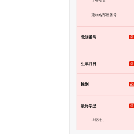
丁番地名
建物名
部屋番号
電話番号
必
生年月日
必
性別
必
最終学歴
必
上記を、