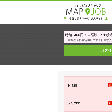
時給1400円！未経験OK★積込
三重県桑名郡木曽岬町の派遣社員求人
ログ
お名前
必
フリガナ
必