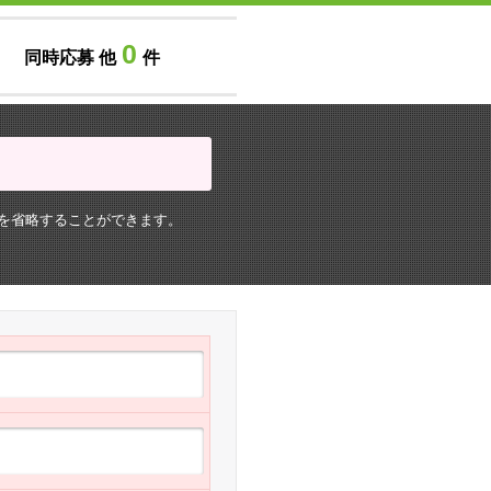
0
同時応募 他
件
を省略することができます。