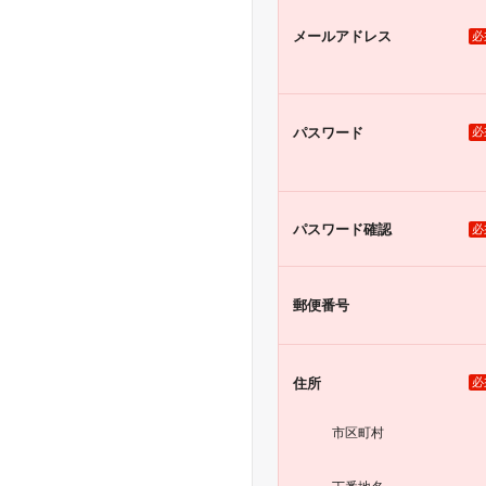
メール
アドレス
必
パスワード
必
パスワード
確認
必
郵便番号
住所
必
市区町村