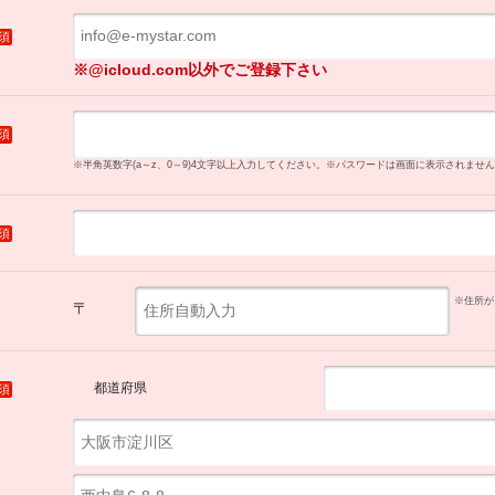
須
※@icloud.com以外でご登録下さい
須
※半角英数字(a～z、0～9)4文字以上入力してください。
※パスワードは画面に表示されません
須
※住所が
〒
都道府県
須