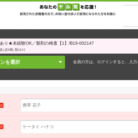
り★未経験OK／製剤の検査【1】/B19-002147
｣遉ｾ蜩｡豎ゆｺｺ
会員の方は、ログインすると、
入力
インを選択
須
須