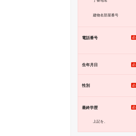
丁番地名
建物名
部屋番号
電話番号
必
生年月日
必
性別
必
最終学歴
必
上記を、