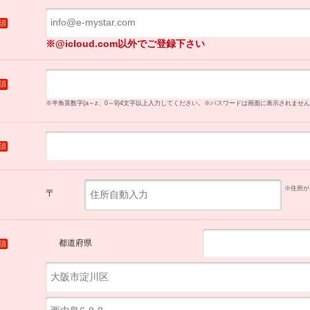
須
※@icloud.com以外でご登録下さい
須
※半角英数字(a～z、0～9)4文字以上入力してください。
※パスワードは画面に表示されません
須
※住所が
〒
都道府県
須