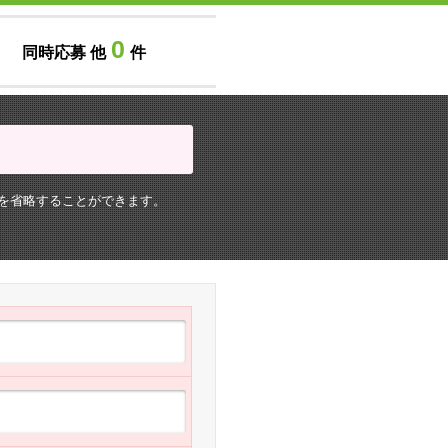
0
同時応募 他
件
を省略することができます。