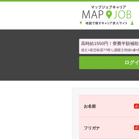
高時給1550円！寮費半額補助あ
遖丈ｺ慕恁蜍晏ｱｱ蟶ら謙驥主哨縺ｮ豢ｾ驕
ログ
お名前
必
フリガナ
必