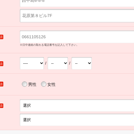
須
※日中連絡の取れる電話番号を記入して下さい。
/
/
須
男性
女性
須
須