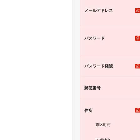
メール
アドレス
必
パスワード
必
パスワード
確認
必
郵便番号
住所
必
市区町村