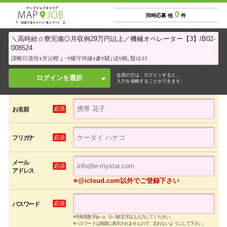
0
同時応募 他
件
＼高時給☆寮完備◎月収例29万円以上／機械オペレーター【3】/B02-
008524
諢帷衍逵悟ｮ牙沁蟶ょｰｾ蟠守伴縺ｮ豢ｾ驕｣遉ｾ蜩｡豎ゆｺｺ
会員の方は、ログインすると、
ログインを選択
入力を省略することができます。
必須
お名前
必須
フリガナ
メール
必須
アドレス
※@icloud.com以外でご登録下さい
必須
パスワード
※半角英数字(a～z、0～9)4文字以上入力してください。
※パスワードは画面に表示されませんので、忘れないようにして下さい。