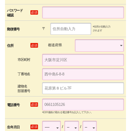
パスワード
必須
確認
※住所が自動入力
〒
郵便番号
されます
都道府県
必須
住所
市区町村
丁番地名
建物名
部屋番号
必須
電話番号
※日中連絡の取れる電話番号を記入して下さい。
/
/
必須
生年月日