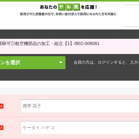
験可◎航空機部品の加工・組立【1】/B02-008081
会員の方は、ログインすると、
入力
インを選択
須
須