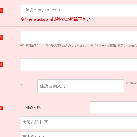
須
※@icloud.com以外でご登録下さい
須
※半角英数字(a～z、0～9)4文字以上入力してください。
※パスワードは画面に表示されません
須
※住所が
〒
都道府県
須