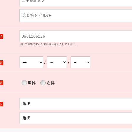
須
※日中連絡の取れる電話番号を記入して下さい。
/
/
須
男性
女性
須
須