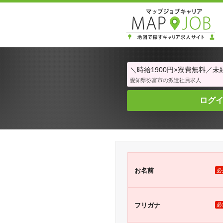
＼時給1900円×寮費無料／未経
愛知県弥富市の派遣社員求人
ログ
お名前
必
フリガナ
必