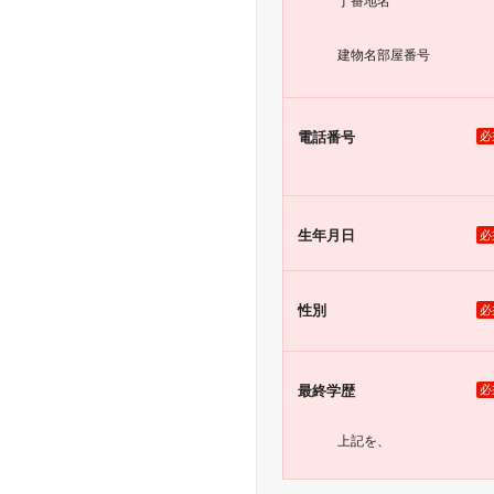
丁番地名
建物名
部屋番号
電話番号
必
生年月日
必
性別
必
最終学歴
必
上記を、