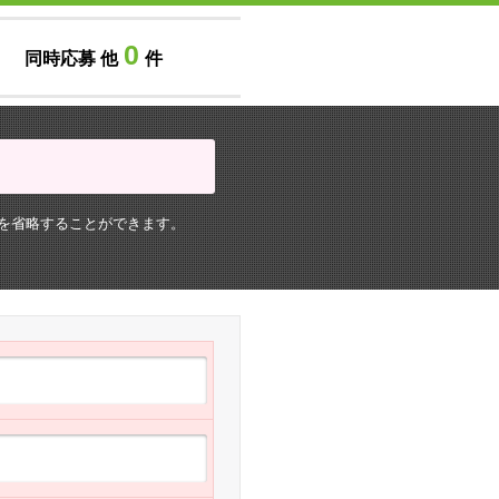
0
同時応募 他
件
を省略することができます。