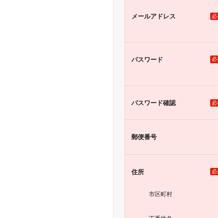
メール
アドレス
必
パスワード
必
パスワード
確認
必
郵便番号
住所
必
市区町村