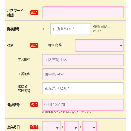
パスワード
必須
確認
※住所が自動入力
〒
郵便番号
されます
都道府県
必須
住所
市区町村
丁番地名
建物名
部屋番号
必須
電話番号
※日中連絡の取れる電話番号を記入して下さい。
/
/
必須
生年月日