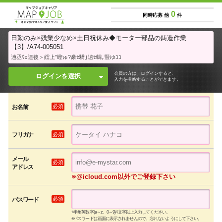
0
同時応募 他
件
日勤のみ×残業少なめ×土日祝休み◆モーター部品の鋳造作業
【3】/A74-005051
遖丞ｳｶ逵後＞繧上″蟶ゅ?豢ｾ驕｣遉ｾ蜩｡豎ゆｺｺ
会員の方は、ログインすると、
ログインを選択
入力を省略することができます。
必須
お名前
必須
フリガナ
メール
必須
アドレス
※@icloud.com以外でご登録下さい
必須
パスワード
※半角英数字(a～z、0～9)4文字以上入力してください。
※パスワードは画面に表示されませんので、忘れないようにして下さい。