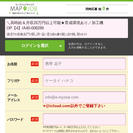
0
同時応募 他
件
＼高時給＆月収26万円以上可能★育成環境あり／加工機
OP【4】/A40-008289
遖丞ｳｶ逵檎嶌鬥ｬ驛｡譁ｰ蝨ｰ逕ｺ縺ｮ豢ｾ驕｣遉ｾ蜩｡豎ゆｺｺ
会員の方は、ログインすると、
ログインを選択
入力を省略することができます。
必須
お名前
必須
フリガナ
メール
必須
アドレス
※@icloud.com以外でご登録下さい
必須
パスワード
※半角英数字(a～z、0～9)4文字以上入力してください。
※パスワードは画面に表示されませんので、忘れないようにして下さい。