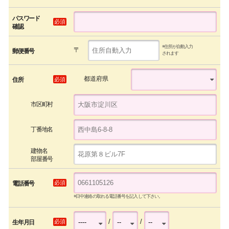
パスワード
必須
確認
※住所が自動入力
〒
郵便番号
されます
都道府県
必須
住所
市区町村
丁番地名
建物名
部屋番号
必須
電話番号
※日中連絡の取れる電話番号を記入して下さい。
/
/
必須
生年月日