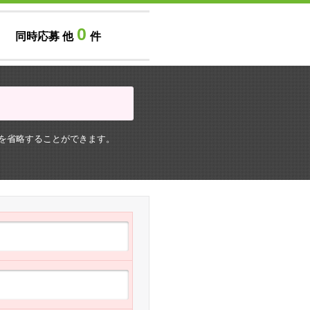
0
同時応募 他
件
を省略することができます。