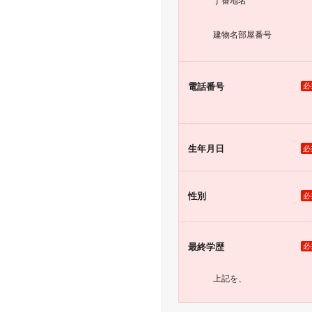
丁番地名
建物名
部屋番号
電話番号
必
生年月日
必
性別
必
最終学歴
必
上記を、