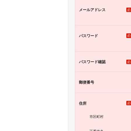
メール
アドレス
必
パスワード
必
パスワード
確認
必
郵便番号
住所
必
市区町村