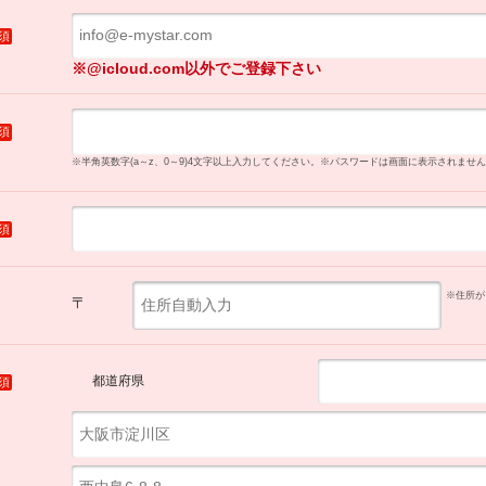
須
※@icloud.com以外でご登録下さい
須
※半角英数字(a～z、0～9)4文字以上入力してください。
※パスワードは画面に表示されません
須
※住所が
〒
都道府県
須