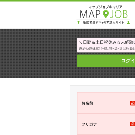
＼日勤＆土日祝休み☆未経験OK
遖丞ｳｶ逵檎嶌鬥ｬ驛｡譁ｰ蝨ｰ逕ｺ縺ｮ豢ｾ
ログ
お名前
必
フリガナ
必