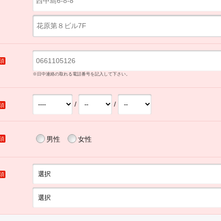
須
※日中連絡の取れる電話番号を記入して下さい。
/
/
須
男性
女性
須
須