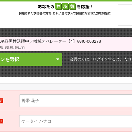
◎男性活躍中／機械オペレーター【4】/A40-008278
驕｣遉ｾ蜩｡豎ゆｺｺ
会員の方は、ログインすると、
入力
インを選択
須
須