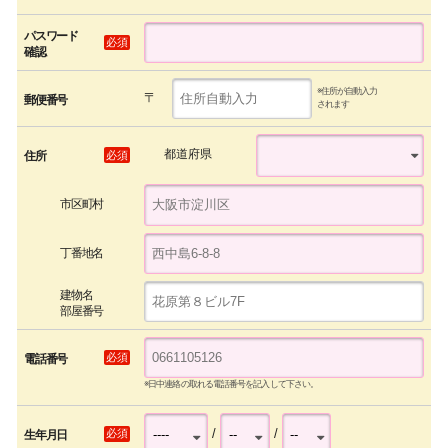
パスワード
必須
確認
※住所が自動入力
〒
郵便番号
されます
都道府県
必須
住所
市区町村
丁番地名
建物名
部屋番号
必須
電話番号
※日中連絡の取れる電話番号を記入して下さい。
/
/
必須
生年月日