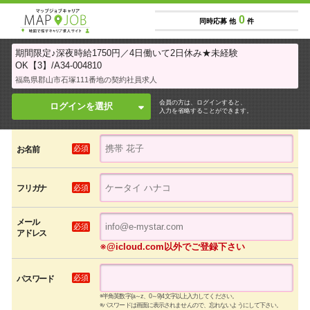
0
同時応募 他
件
期間限定♪深夜時給1750円／4日働いて2日休み★未経験
OK【3】/A34-004810
福島県郡山市石塚111番地の契約社員求人
会員の方は、ログインすると、
ログインを選択
入力を省略することができます。
必須
お名前
必須
フリガナ
メール
必須
アドレス
※@icloud.com以外でご登録下さい
必須
パスワード
※半角英数字(a～z、0～9)4文字以上入力してください。
※パスワードは画面に表示されませんので、忘れないようにして下さい。