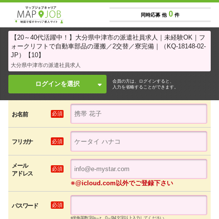
0
同時応募 他
件
【20～40代活躍中！】大分県中津市の派遣社員求人｜未経験OK｜フ
ォークリフトで自動車部品の運搬／2交替／寮完備｜（KQ-18148-02-
JP）【10】
大分県中津市の派遣社員求人
会員の方は、ログインすると、
ログインを選択
入力を省略することができます。
必須
お名前
必須
フリガナ
メール
必須
アドレス
※@icloud.com以外でご登録下さい
必須
パスワード
※半角英数字(a～z、0～9)4文字以上入力してください。