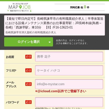
0
同時応募 他
件
【最短で即日内定可】長崎県諫早市の有料職業紹介求人｜半導体製造
における設備メンテナンス業務のお仕事最寄駅：JR長崎本線(鳥栖～
長崎)「西諫早駅」車10分 【8】/F16-13623-01
長崎県諫早市津久葉町の有料職業紹介求人
会員の方は、ログインすると、
ログインを選択
入力を省略することができます。
必須
お名前
必須
フリガナ
メール
必須
アドレス
※@icloud.com以外でご登録下さい
必須
パスワード
※半角英数字(a～z、0～9)4文字以上入力してください。