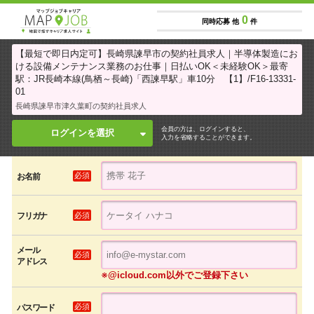
0
同時応募 他
件
【最短で即日内定可】長崎県諫早市の契約社員求人｜半導体製造にお
ける設備メンテナンス業務のお仕事｜日払いOK＜未経験OK＞最寄
駅：JR長崎本線(鳥栖～長崎)「西諫早駅」車10分 【1】/F16-13331-
01
長崎県諫早市津久葉町の契約社員求人
会員の方は、ログインすると、
ログインを選択
入力を省略することができます。
必須
お名前
必須
フリガナ
メール
必須
アドレス
※@icloud.com以外でご登録下さい
必須
パスワード