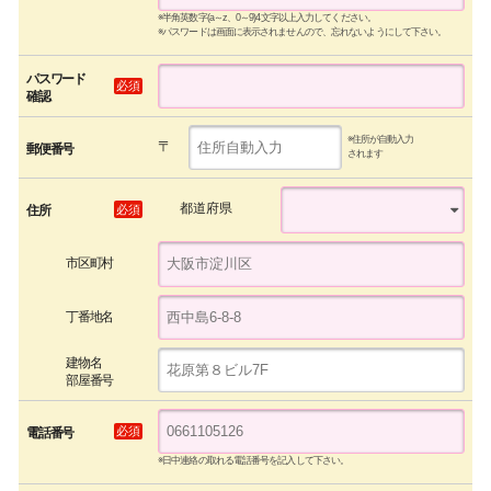
※半角英数字(a～z、0～9)4文字以上入力してください。
※パスワードは画面に表示されませんので、忘れないようにして下さい。
パスワード
必須
確認
※住所が自動入力
〒
郵便番号
されます
都道府県
必須
住所
市区町村
丁番地名
建物名
部屋番号
必須
電話番号
※日中連絡の取れる電話番号を記入して下さい。