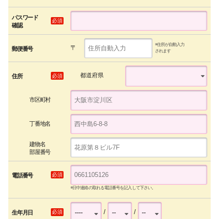
パスワード
必須
確認
※住所が自動入力
〒
郵便番号
されます
都道府県
必須
住所
市区町村
丁番地名
建物名
部屋番号
必須
電話番号
※日中連絡の取れる電話番号を記入して下さい。
/
/
必須
生年月日