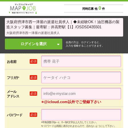
0
同時応募 他
件
大阪府摂津市西一津屋の派遣社員求人｜◆未経験OK！油圧機器の製
造スタッフ募集｜最寄駅：井高野駅【1】/OSDSD435501
大阪府摂津市西一津屋の派遣社員求人
会員の方は、ログインすると、
ログインを選択
入力を省略することができます。
必須
お名前
必須
フリガナ
メール
必須
アドレス
※@icloud.com以外でご登録下さい
必須
パスワード
※半角英数字(a～z、0～9)4文字以上入力してください。
※パスワードは画面に表示されませんので、忘れないようにして下さい。