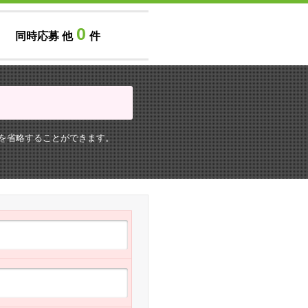
0
同時応募 他
件
を省略することができます。