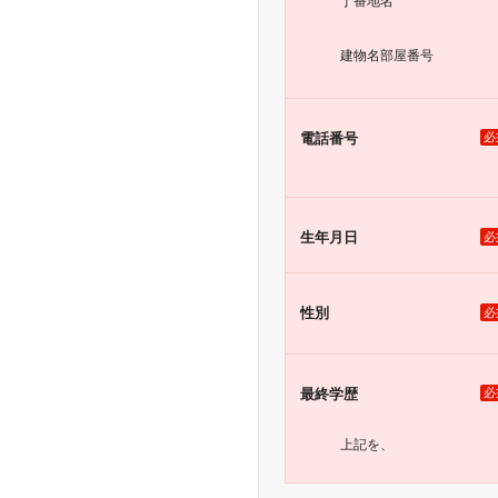
丁番地名
建物名
部屋番号
電話番号
必
生年月日
必
性別
必
最終学歴
必
上記を、