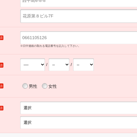
須
※日中連絡の取れる電話番号を記入して下さい。
/
/
須
男性
女性
須
須