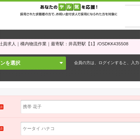
求人｜構内物流作業｜最寄駅：井高野駅【1】/OSDKK435508
会員の方は、ログインすると、
入力
インを選択
須
須