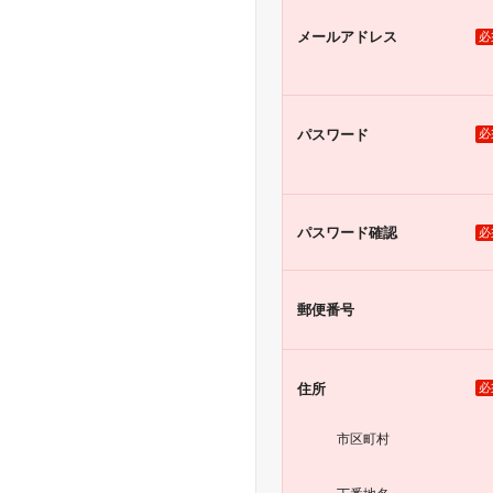
メール
アドレス
必
パスワード
必
パスワード
確認
必
郵便番号
住所
必
市区町村