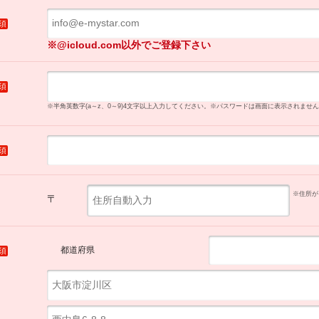
須
※@icloud.com以外でご登録下さい
須
※半角英数字(a～z、0～9)4文字以上入力してください。
※パスワードは画面に表示されません
須
※住所が
〒
都道府県
須