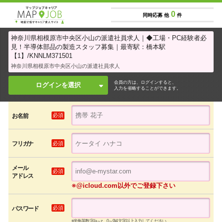
0
同時応募 他
件
神奈川県相模原市中央区小山の派遣社員求人｜◆工場・PC経験者必
見！半導体部品の製造スタッフ募集｜最寄駅：橋本駅
【1】/KNNLM371501
神奈川県相模原市中央区小山の派遣社員求人
会員の方は、ログインすると、
ログインを選択
入力を省略することができます。
必須
お名前
必須
フリガナ
メール
必須
アドレス
※@icloud.com以外でご登録下さい
必須
パスワード
※半角英数字(a～z、0～9)4文字以上入力してください。