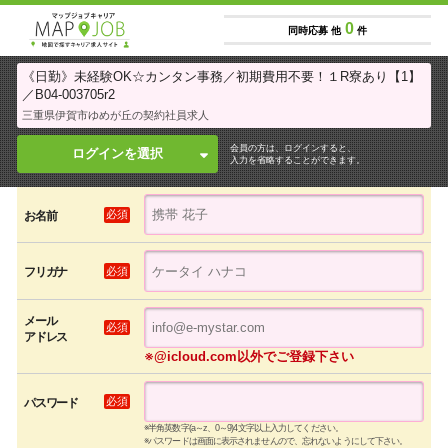
0
同時応募 他
件
《日勤》未経験OK☆カンタン事務／初期費用不要！１R寮あり【1】
／B04-003705r2
三重県伊賀市ゆめが丘の契約社員求人
会員の方は、ログインすると、
ログインを選択
入力を省略することができます。
必須
お名前
必須
フリガナ
メール
必須
アドレス
※@icloud.com以外でご登録下さい
必須
パスワード
※半角英数字(a～z、0～9)4文字以上入力してください。
※パスワードは画面に表示されませんので、忘れないようにして下さい。