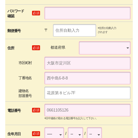
パスワード
必須
確認
※住所が自動入力
〒
郵便番号
されます
都道府県
必須
住所
市区町村
丁番地名
建物名
部屋番号
必須
電話番号
※日中連絡の取れる電話番号を記入して下さい。
/
/
必須
生年月日